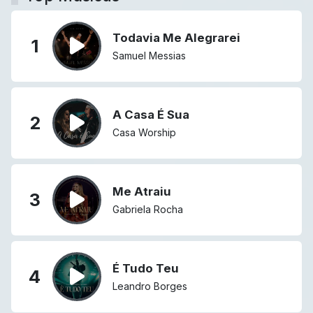
Todavia Me Alegrarei
1
Samuel Messias
A Casa É Sua
2
Casa Worship
Me Atraiu
3
Gabriela Rocha
É Tudo Teu
4
Leandro Borges