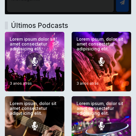
Últimos Podcasts
Lorem ipsum dolor sit
Lorem ipsum, dolor sit
amet consectetur
amet consectetur
adipisicing elit.
adipisicing elit.
3 anos atrás
3 anos atrás
Lorem ipsum, dolor sit
Lorem ipsum, dolor sit
amet consectetur
amet consectetur
adipisicing elit.
adipisicing elit.