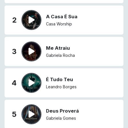
A Casa É Sua
2
Casa Worship
Me Atraiu
3
Gabriela Rocha
É Tudo Teu
4
Leandro Borges
Deus Proverá
5
Gabriela Gomes