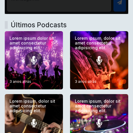
Últimos Podcasts
Lorem ipsum dolor sit
Lorem ipsum, dolor sit
amet consectetur
amet consectetur
adipisicing elit.
adipisicing elit.
3 anos atrás
3 anos atrás
Lorem ipsum, dolor sit
Lorem ipsum, dolor sit
amet consectetur
amet consectetur
adipisicing elit.
adipisicing elit.