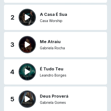
A Casa É Sua
2
Casa Worship
Me Atraiu
3
Gabriela Rocha
É Tudo Teu
4
Leandro Borges
Deus Proverá
5
Gabriela Gomes