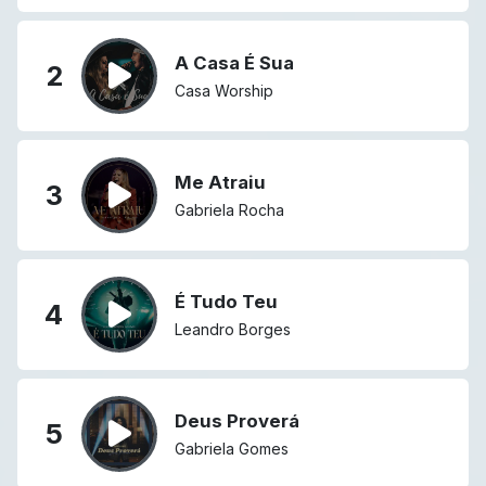
A Casa É Sua
2
Casa Worship
Me Atraiu
3
Gabriela Rocha
É Tudo Teu
4
Leandro Borges
Deus Proverá
5
Gabriela Gomes