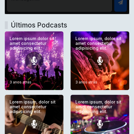
Últimos Podcasts
Lorem ipsum dolor sit
Lorem ipsum, dolor sit
amet consectetur
amet consectetur
adipisicing elit.
adipisicing elit.
3 anos atrás
3 anos atrás
Lorem ipsum, dolor sit
Lorem ipsum, dolor sit
amet consectetur
amet consectetur
adipisicing elit.
adipisicing elit.