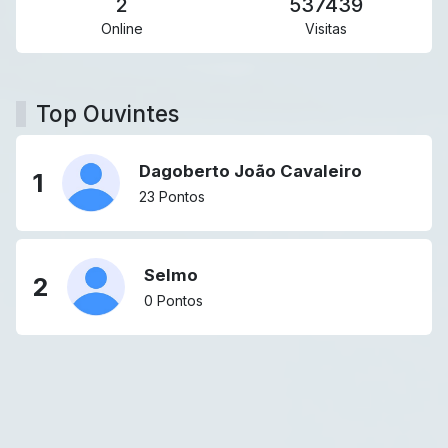
2
537439
Online
Visitas
Top Ouvintes
Dagoberto João Cavaleiro
1
23 Pontos
Selmo
2
0 Pontos