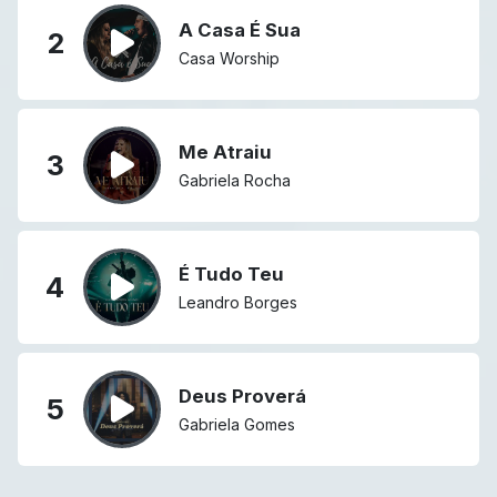
A Casa É Sua
2
Casa Worship
Me Atraiu
3
Gabriela Rocha
É Tudo Teu
4
Leandro Borges
Deus Proverá
5
Gabriela Gomes