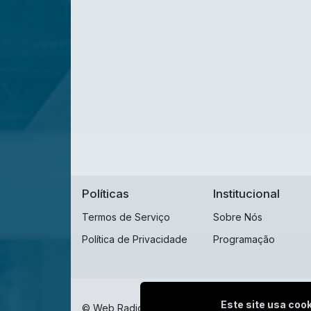
Políticas
Institucional
Termos de Serviço
Sobre Nós
Política de Privacidade
Programação
Este site usa cook
© Web Radio Sulamericana - Todos os direitos r