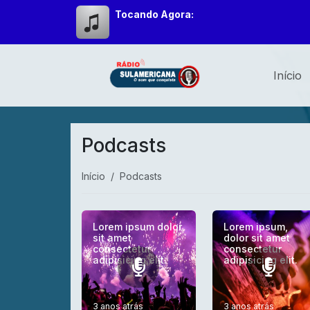
Tocando Agora:
Início
Podcasts
Início
Podcasts
Lorem ipsum dolor
Lorem ipsum,
sit amet
dolor sit amet
consectetur
consectetur
adipisicing elit.
adipisicing elit.
3 anos atrás
3 anos atrás