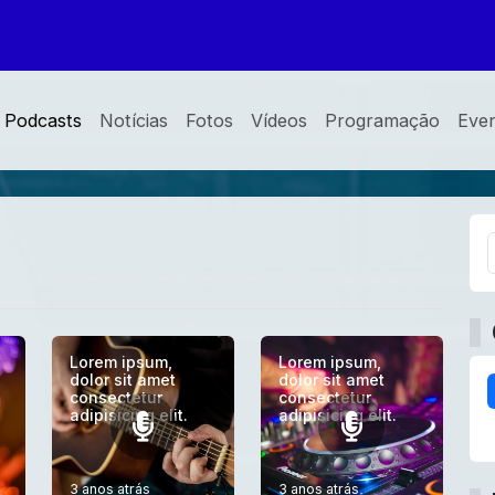
Podcasts
Notícias
Fotos
Vídeos
Programação
Eve
Lorem ipsum,
Lorem ipsum,
dolor sit amet
dolor sit amet
consectetur
consectetur
adipisicing elit.
adipisicing elit.
3 anos atrás
3 anos atrás