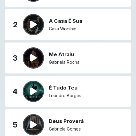
A Casa É Sua
2
Casa Worship
Me Atraiu
3
Gabriela Rocha
É Tudo Teu
4
Leandro Borges
Deus Proverá
5
Gabriela Gomes