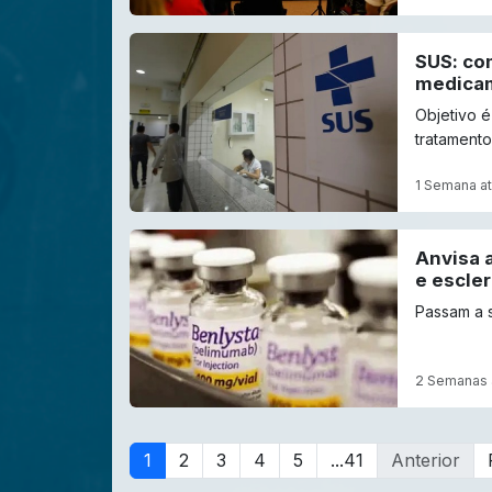
SUS: co
medicam
Objetivo é
tratamento
1 Semana at
Anvisa 
e escler
Passam a 
2 Semanas 
1
2
3
4
5
...41
Anterior