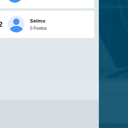
Selmo
2
0 Pontos