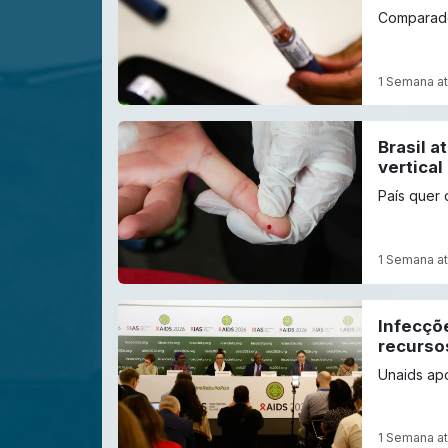
Comparados
1 Semana at
Brasil 
vertical
País quer 
1 Semana at
Infecçõ
recurso
Unaids apo
1 Semana at