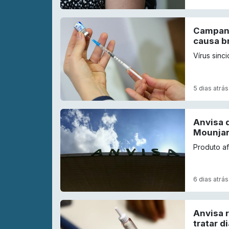
Campanh
causa b
Vírus sinc
5 dias atrás
Anvisa 
Mounja
Produto a
6 dias atrás
Anvisa 
tratar d