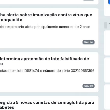
a alerta sobre imunização contra vírus que
ronquiolite
icial respiratório afeta principalmente menores de 2 anos
Saúde
determina apreensão de lote falsificado de
ro
fetado tem lote D881474 e número de série 302199651396
Saúde
registra 5 novas canetas de semaglutida para
iabetes