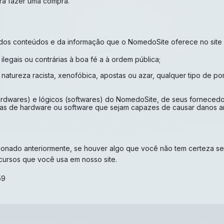
ra fazer uma compra.
s conteúdos e da informação que o NomedoSite oferece no site e c
legais ou contrárias à boa fé a à ordem pública;
tureza racista, xenofóbica, apostas ou azar, qualquer tipo de porn
ardwares) e lógicos (softwares) do NomedoSite, de seus fornecedore
temas de hardware ou software que sejam capazes de causar danos 
onado anteriormente, se houver algo que você não tem certeza se 
ecursos que você usa em nosso site.
59