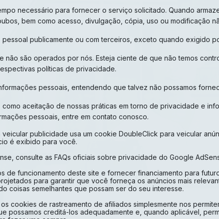
empo necessário para fornecer o serviço solicitado. Quando arm
 roubos, bem como acesso, divulgação, cópia, uso ou modificação n
 pessoal publicamente ou com terceiros, exceto quando exigido por
que não são operados por nós. Esteja ciente de que não temos contr
spectivas políticas de privacidade.
e informações pessoais, entendendo que talvez não possamos fornec
 como aceitação de nossas práticas em torno de privacidade e inf
rmações pessoais, entre em contato conosco.
icular publicidade usa um cookie DoubleClick para veicular anúnc
o é exibido para você.
se, consulte as FAQs oficiais sobre privacidade do Google AdSen
s de funcionamento deste site e fornecer financiamento para futu
 projetados para garantir que você forneça os anúncios mais releva
o coisas semelhantes que possam ser do seu interesse.
s cookies de rastreamento de afiliados simplesmente nos permitem
ue possamos creditá-los adequadamente e, quando aplicável, permi