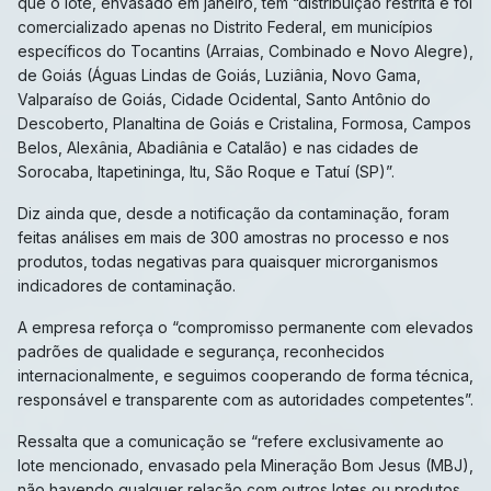
que o lote, envasado em janeiro, tem “distribuição restrita e foi
comercializado apenas no Distrito Federal, em municípios
específicos do Tocantins (Arraias, Combinado e Novo Alegre),
de Goiás (Águas Lindas de Goiás, Luziânia, Novo Gama,
Valparaíso de Goiás, Cidade Ocidental, Santo Antônio do
Descoberto, Planaltina de Goiás e Cristalina, Formosa, Campos
Belos, Alexânia, Abadiânia e Catalão) e nas cidades de
Sorocaba, Itapetininga, Itu, São Roque e Tatuí (SP)”.
Diz ainda que, desde a notificação da contaminação, foram
feitas análises em mais de 300 amostras no processo e nos
produtos, todas negativas para quaisquer microrganismos
indicadores de contaminação.
A empresa reforça o “compromisso permanente com elevados
padrões de qualidade e segurança, reconhecidos
internacionalmente, e seguimos cooperando de forma técnica,
responsável e transparente com as autoridades competentes”.
Ressalta que a comunicação se “refere exclusivamente ao
lote mencionado, envasado pela Mineração Bom Jesus (MBJ),
não havendo qualquer relação com outros lotes ou produtos