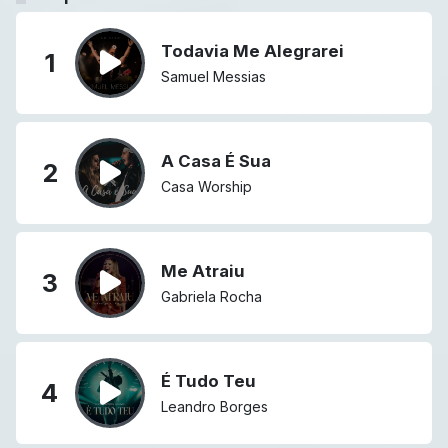
Todavia Me Alegrarei
1
Samuel Messias
A Casa É Sua
2
Casa Worship
Me Atraiu
3
Gabriela Rocha
É Tudo Teu
4
Leandro Borges