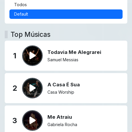
Todos
Default
Top Músicas
Todavia Me Alegrarei
1
Samuel Messias
A Casa É Sua
2
Casa Worship
Me Atraiu
3
Gabriela Rocha